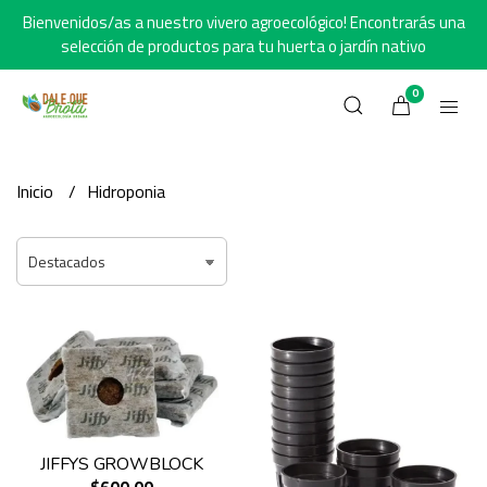
Bienvenidos/as a nuestro vivero agroecológico! Encontrarás una
selección de productos para tu huerta o jardín nativo
0
Inicio
Hidroponia
JIFFYS GROWBLOCK