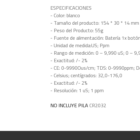
ESPECIFICACIONES
- Color: blanco
- Tamaño del producto: 154 * 30 * 14 mm
- Peso del Producto: 55g
- Fuente de alimentación: Batería 1x botó
- Unidad de medida:US; Ppm
- Rango de medición: 0 – 9,990 uS; 0 – 9
- Exactitud: /- 2%
- CE: 0-9990Ous/cm; TDS: 0-9990ppm; Dea
- Celsius; centígrados: 32,0-176,0
- Exactitud: /- 2%
- Resolución: 1 uS; 1 ppm
NO INCLUYE PILA
CR2032