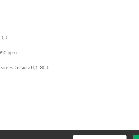
n CR
,990 ppm
rees Celsius: 0,1-80,0