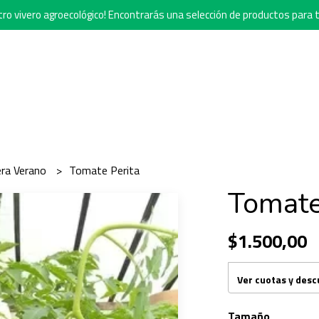
o vivero agroecológico! Encontrarás una selección de productos para t
era Verano
Tomate Perita
Tomate
$1.500,00
Ver cuotas y des
Tamaño