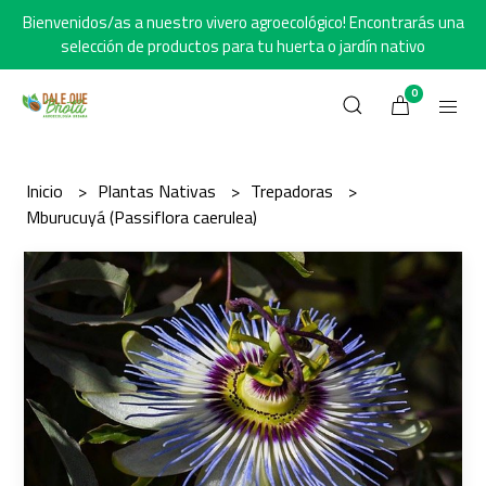
Bienvenidos/as a nuestro vivero agroecológico! Encontrarás una
selección de productos para tu huerta o jardín nativo
0
Inicio
Plantas Nativas
Trepadoras
Mburucuyá (Passiflora caerulea)