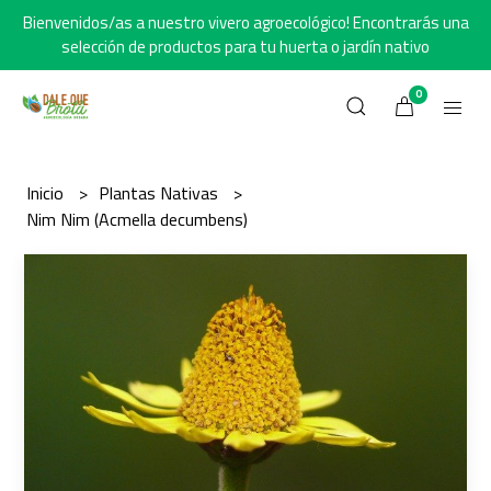
Bienvenidos/as a nuestro vivero agroecológico! Encontrarás una
selección de productos para tu huerta o jardín nativo
0
Inicio
Plantas Nativas
Nim Nim (Acmella decumbens)