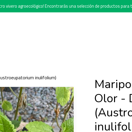
o vivero agroecológico! Encontrarás una selección de productos para t
Austroeupatorium inulifolium)
Maripo
Olor - 
(Austr
inulifo