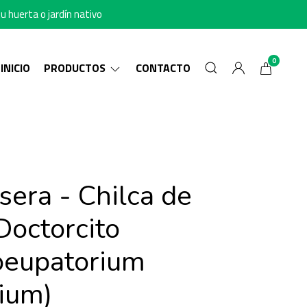
u huerta o jardín nativo
0
INICIO
PRODUCTOS
CONTACTO
sera - Chilca de
Doctorcito
oeupatorium
lium)