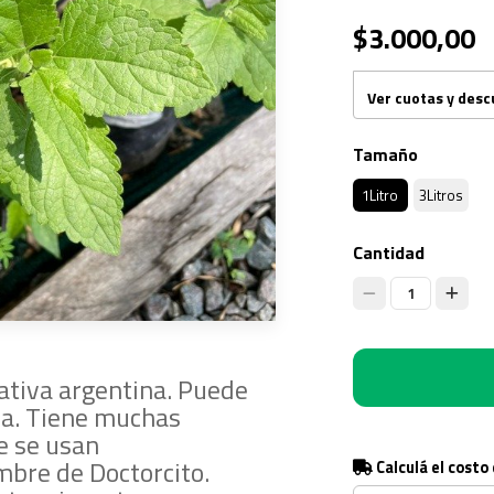
$3.000,00
Ver cuotas y des
Tamaño
1Litro
3Litros
Cantidad
1
ativa argentina. Puede
ura. Tiene muchas
e se usan
mbre de Doctorcito.
Calculá el costo