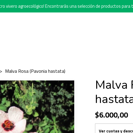
o vivero agroecológico! Encontrarás una selección de productos para t
Malva Rosa (Pavonia hastata)
Malva 
hastata
$6.000,00
Ver cuotas y des