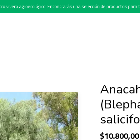
o vivero agroecológico! Encontrarás una selección de productos para t
Anacah
(Bleph
salicifo
$10.800,00