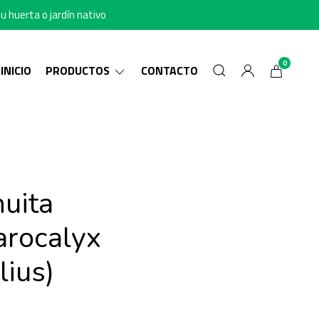
u huerta o jardín nativo
0
INICIO
PRODUCTOS
CONTACTO
uita
arocalyx
lius)