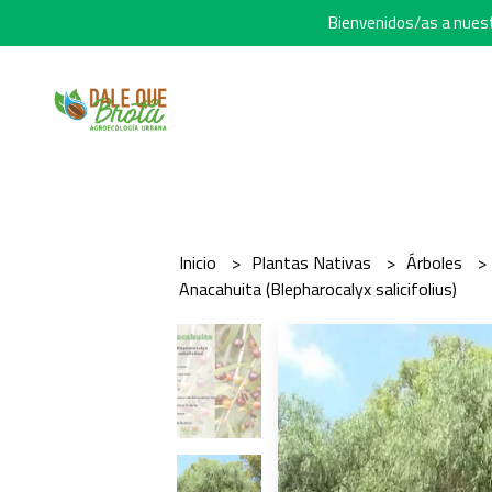
Bienvenidos/as a nuestr
Inicio
Plantas Nativas
Árboles
Anacahuita (Blepharocalyx salicifolius)