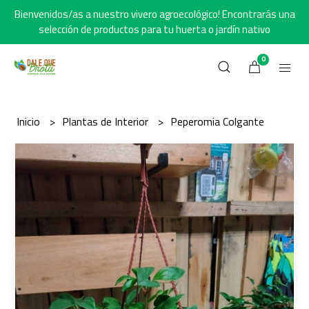
Bienvenidos/as a nuestro vivero agroecológico! Encontrarás una
selección de productos para tu huerta o jardín nativo
0
Inicio
Plantas de Interior
Peperomia Colgante