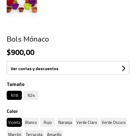
Bols Mónaco
$900,00
Ver cuotas y descuentos
Tamaño
N18
N24
Color
Violeta
Blanco
Rojo
Naranja
Verde Claro
Verde Oscuro
Marrón
Terracota
Amarillo