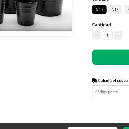
N10
N12
Cantidad
1
Calculá el costo