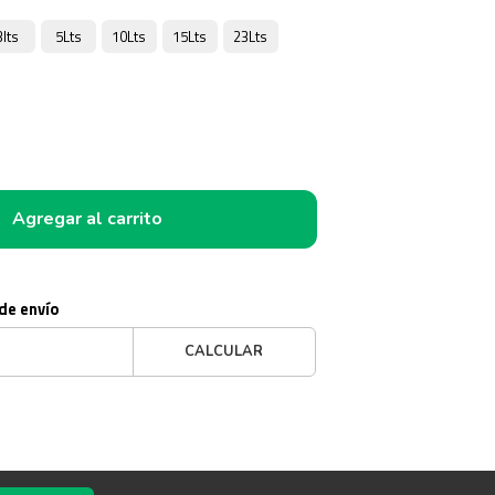
3lts
5Lts
10Lts
15Lts
23Lts
Agregar al carrito
 de envío
CALCULAR