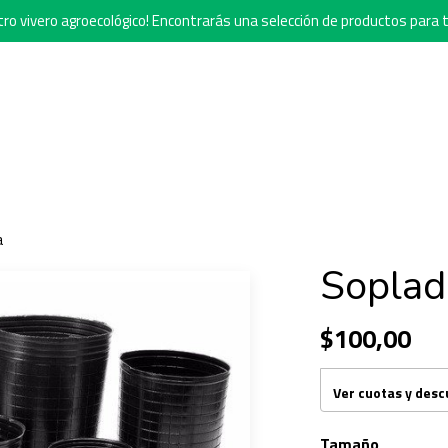
o vivero agroecológico! Encontrarás una selección de productos para t
a
Soplad
$100,00
Ver cuotas y des
Tamaño