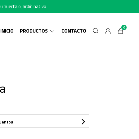
u huerta o jardín nativo
0
INICIO
PRODUCTOS
CONTACTO
a
cuentos