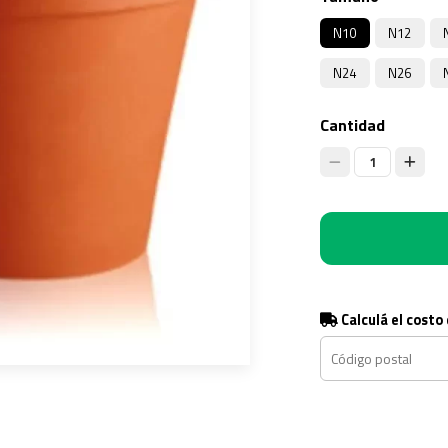
N10
N12
N24
N26
Cantidad
1
Calculá el costo