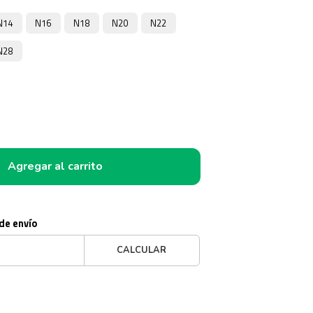
N14
N16
N18
N20
N22
N28
Agregar al carrito
 de envío
CALCULAR