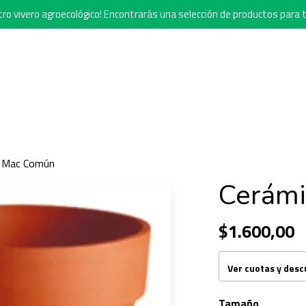
o vivero agroecológico! Encontrarás una selección de productos para t
a Mac Común
Cerám
$1.600,00
Ver cuotas y des
Tamaño