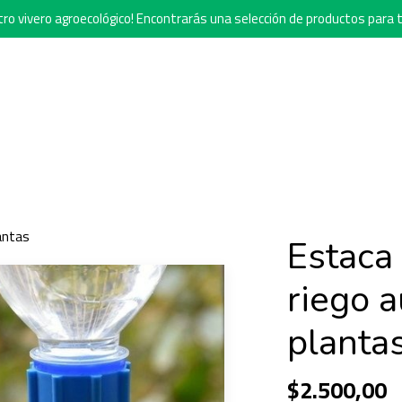
o vivero agroecológico! Encontrarás una selección de productos para t
antas
Estaca 
riego 
planta
$2.500,00