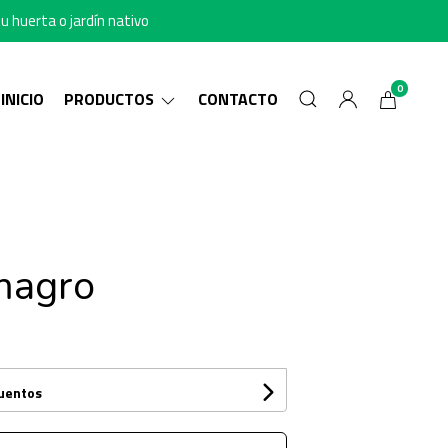
u huerta o jardín nativo
0
INICIO
PRODUCTOS
CONTACTO
magro
cuentos