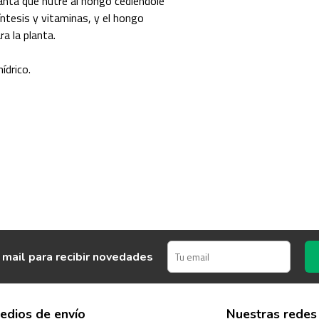
anta que nutre al hongo cediéndole
íntesis y vitaminas, y el hongo
a la planta.
ídrico.
 mail para recibir novedades
edios de envío
Nuestras redes