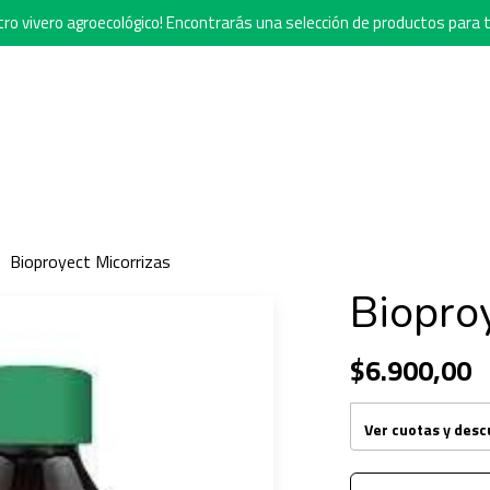
o vivero agroecológico! Encontrarás una selección de productos para t
Bioproyect Micorrizas
Biopro
$6.900,00
Ver cuotas y des