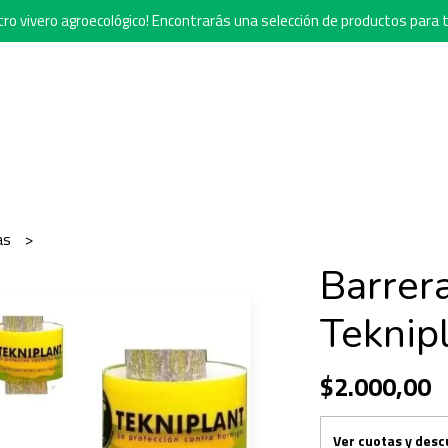
o vivero agroecológico! Encontrarás una selección de productos para t
gas
Barrer
Teknip
$2.000,00
Ver cuotas y des