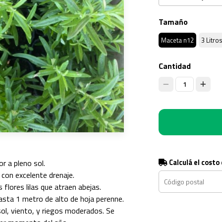
Tamaño
Maceta n12
3 Litro
Cantidad
1
Calculá el costo
r a pleno sol.
con excelente drenaje.
flores lilas que atraen abejas.
sta 1 metro de alto de hoja perenne.
sol, viento, y riegos moderados. Se